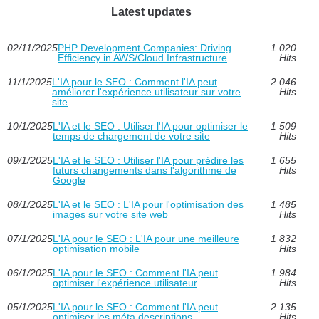
Latest updates
02/11/2025
PHP Development Companies: Driving
1 020
Efficiency in AWS/Cloud Infrastructure
Hits
11/1/2025
L'IA pour le SEO : Comment l'IA peut
2 046
améliorer l'expérience utilisateur sur votre
Hits
site
10/1/2025
L'IA et le SEO : Utiliser l'IA pour optimiser le
1 509
temps de chargement de votre site
Hits
09/1/2025
L'IA et le SEO : Utiliser l'IA pour prédire les
1 655
futurs changements dans l'algorithme de
Hits
Google
08/1/2025
L'IA et le SEO : L'IA pour l'optimisation des
1 485
images sur votre site web
Hits
07/1/2025
L'IA pour le SEO : L'IA pour une meilleure
1 832
optimisation mobile
Hits
06/1/2025
L'IA pour le SEO : Comment l'IA peut
1 984
optimiser l'expérience utilisateur
Hits
05/1/2025
L'IA pour le SEO : Comment l'IA peut
2 135
optimiser les méta descriptions
Hits