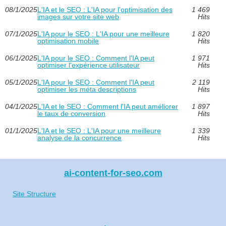
08/1/2025
L'IA et le SEO : L'IA pour l'optimisation des
1 469
images sur votre site web
Hits
07/1/2025
L'IA pour le SEO : L'IA pour une meilleure
1 820
optimisation mobile
Hits
06/1/2025
L'IA pour le SEO : Comment l'IA peut
1 971
optimiser l'expérience utilisateur
Hits
05/1/2025
L'IA pour le SEO : Comment l'IA peut
2 119
optimiser les méta descriptions
Hits
04/1/2025
L'IA et le SEO : Comment l'IA peut améliorer
1 897
le taux de conversion
Hits
01/1/2025
L'IA et le SEO : L'IA pour une meilleure
1 339
analyse de la concurrence
Hits
ai-content-for-seo.com
Site Structure