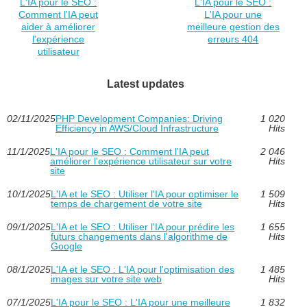
L'IA pour le SEO :
L'IA pour le SEO :
Comment l'IA peut
L'IA pour une
aider à améliorer
meilleure gestion des
l'expérience
erreurs 404
utilisateur
Latest updates
02/11/2025
PHP Development Companies: Driving
1 020
Efficiency in AWS/Cloud Infrastructure
Hits
11/1/2025
L'IA pour le SEO : Comment l'IA peut
2 046
améliorer l'expérience utilisateur sur votre
Hits
site
10/1/2025
L'IA et le SEO : Utiliser l'IA pour optimiser le
1 509
temps de chargement de votre site
Hits
09/1/2025
L'IA et le SEO : Utiliser l'IA pour prédire les
1 655
futurs changements dans l'algorithme de
Hits
Google
08/1/2025
L'IA et le SEO : L'IA pour l'optimisation des
1 485
images sur votre site web
Hits
07/1/2025
L'IA pour le SEO : L'IA pour une meilleure
1 832