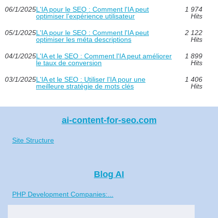
06/1/2025
L'IA pour le SEO : Comment l'IA peut
1 974
optimiser l'expérience utilisateur
Hits
05/1/2025
L'IA pour le SEO : Comment l'IA peut
2 122
optimiser les méta descriptions
Hits
04/1/2025
L'IA et le SEO : Comment l'IA peut améliorer
1 899
le taux de conversion
Hits
03/1/2025
L'IA et le SEO : Utiliser l'IA pour une
1 406
meilleure stratégie de mots clés
Hits
ai-content-for-seo.com
Site Structure
Blog AI
PHP Development Companies:...
L'IA pour le SEO : Comment...