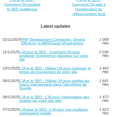
Comment l'IA soutient
Comment l'IA aide à
le SEO multilingue
l'amélioration du
référencement local
Latest updates
02/11/2025
PHP Development Companies: Driving
1 008
Efficiency in AWS/Cloud Infrastructure
Hits
11/1/2025
L'IA pour le SEO : Comment l'IA peut
2 030
améliorer l'expérience utilisateur sur votre
Hits
site
10/1/2025
L'IA et le SEO : Utiliser l'IA pour optimiser le
1 493
temps de chargement de votre site
Hits
09/1/2025
L'IA et le SEO : Utiliser l'IA pour prédire les
1 641
futurs changements dans l'algorithme de
Hits
Google
08/1/2025
L'IA et le SEO : L'IA pour l'optimisation des
1 472
images sur votre site web
Hits
07/1/2025
L'IA pour le SEO : L'IA pour une meilleure
1 823
optimisation mobile
Hits