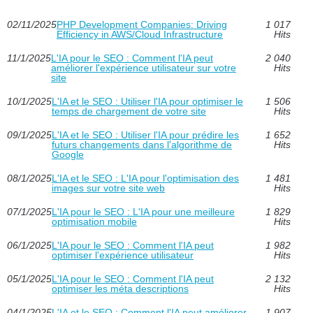
02/11/2025
PHP Development Companies: Driving
1 017
Efficiency in AWS/Cloud Infrastructure
Hits
11/1/2025
L'IA pour le SEO : Comment l'IA peut
2 040
améliorer l'expérience utilisateur sur votre
Hits
site
10/1/2025
L'IA et le SEO : Utiliser l'IA pour optimiser le
1 506
temps de chargement de votre site
Hits
09/1/2025
L'IA et le SEO : Utiliser l'IA pour prédire les
1 652
futurs changements dans l'algorithme de
Hits
Google
08/1/2025
L'IA et le SEO : L'IA pour l'optimisation des
1 481
images sur votre site web
Hits
07/1/2025
L'IA pour le SEO : L'IA pour une meilleure
1 829
optimisation mobile
Hits
06/1/2025
L'IA pour le SEO : Comment l'IA peut
1 982
optimiser l'expérience utilisateur
Hits
05/1/2025
L'IA pour le SEO : Comment l'IA peut
2 132
optimiser les méta descriptions
Hits
04/1/2025
L'IA et le SEO : Comment l'IA peut améliorer
1 907