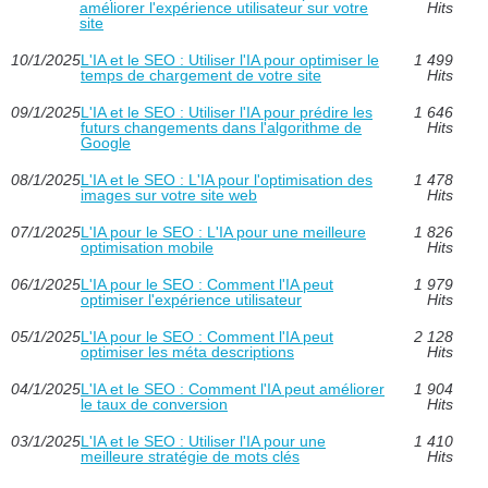
améliorer l'expérience utilisateur sur votre
Hits
site
10/1/2025
L'IA et le SEO : Utiliser l'IA pour optimiser le
1 499
temps de chargement de votre site
Hits
09/1/2025
L'IA et le SEO : Utiliser l'IA pour prédire les
1 646
futurs changements dans l'algorithme de
Hits
Google
08/1/2025
L'IA et le SEO : L'IA pour l'optimisation des
1 478
images sur votre site web
Hits
07/1/2025
L'IA pour le SEO : L'IA pour une meilleure
1 826
optimisation mobile
Hits
06/1/2025
L'IA pour le SEO : Comment l'IA peut
1 979
optimiser l'expérience utilisateur
Hits
05/1/2025
L'IA pour le SEO : Comment l'IA peut
2 128
optimiser les méta descriptions
Hits
04/1/2025
L'IA et le SEO : Comment l'IA peut améliorer
1 904
le taux de conversion
Hits
03/1/2025
L'IA et le SEO : Utiliser l'IA pour une
1 410
meilleure stratégie de mots clés
Hits