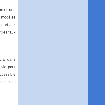
ermet une
s modèles
ns et aux
t les taux
cial dans
tyle pour
ccessible
rbant mais