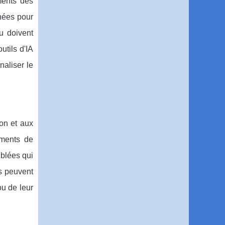
ments des
nnées pour
u doivent
utils d'IA
naliser le
ion et aux
ements de
blées qui
rs peuvent
ou de leur