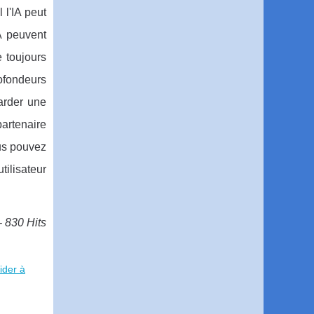
l'IA peut
IA peuvent
 toujours
rofondeurs
arder une
artenaire
ous pouvez
ilisateur
- 830 Hits
ider à