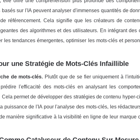
s, elle offre une compréhension plus profonde des comporte
ls basés sur l'IA peuvent analyser d'immenses quantités de do
de référencement. Cela signifie que les créateurs de conten
eantes des algorithmes et des utilisateurs. En intégrant des o
r les tendances émergentes, optimiser les mots-clés et person
.
ur une Stratégie de Mots-Clés Infaillible
erche de mots-clés.
Plutôt que de se fier uniquement à l'intuit
 prédire l'efficacité des mots-clés en analysant les comport
 Cela permet de développer des stratégies de contenu hyper-ci
t la puissance de l'IA pour l'analyse des mots-clés, les rédacteu
 manière significative à la visibilité en ligne de leur marque 
IA Comme Catalyseur de Contenu Sur Mesure