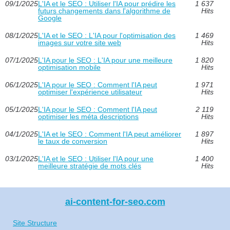
09/1/2025
L'IA et le SEO : Utiliser l'IA pour prédire les
1 637
futurs changements dans l'algorithme de
Hits
Google
08/1/2025
L'IA et le SEO : L'IA pour l'optimisation des
1 469
images sur votre site web
Hits
07/1/2025
L'IA pour le SEO : L'IA pour une meilleure
1 820
optimisation mobile
Hits
06/1/2025
L'IA pour le SEO : Comment l'IA peut
1 971
optimiser l'expérience utilisateur
Hits
05/1/2025
L'IA pour le SEO : Comment l'IA peut
2 119
optimiser les méta descriptions
Hits
04/1/2025
L'IA et le SEO : Comment l'IA peut améliorer
1 897
le taux de conversion
Hits
03/1/2025
L'IA et le SEO : Utiliser l'IA pour une
1 400
meilleure stratégie de mots clés
Hits
ai-content-for-seo.com
Site Structure