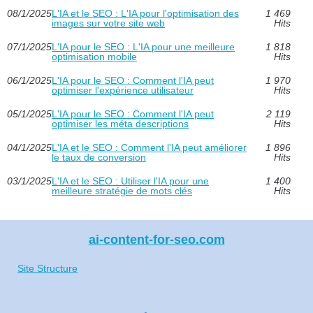
08/1/2025
L'IA et le SEO : L'IA pour l'optimisation des
1 469
images sur votre site web
Hits
07/1/2025
L'IA pour le SEO : L'IA pour une meilleure
1 818
optimisation mobile
Hits
06/1/2025
L'IA pour le SEO : Comment l'IA peut
1 970
optimiser l'expérience utilisateur
Hits
05/1/2025
L'IA pour le SEO : Comment l'IA peut
2 119
optimiser les méta descriptions
Hits
04/1/2025
L'IA et le SEO : Comment l'IA peut améliorer
1 896
le taux de conversion
Hits
03/1/2025
L'IA et le SEO : Utiliser l'IA pour une
1 400
meilleure stratégie de mots clés
Hits
ai-content-for-seo.com
Site Structure