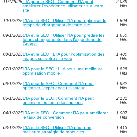
11/1/2025
L'IA pour le SEO : Comment l'IA peut
2 039
améliorer l'expérience utilisateur sur votre
Hits
site
10/1/2025
L'IA et le SEO : Utiliser l'IA pour optimiser le
1 504
temps de chargement de votre site
Hits
09/1/2025
L'IA et le SEO : Utiliser l'IA pour prédire les
1 650
futurs changements dans l'algorithme de
Hits
Google
08/1/2025
L'IA et le SEO : L'IA pour l'optimisation des
1 480
images sur votre site web
Hits
07/1/2025
L'IA pour le SEO : L'IA pour une meilleure
1 828
optimisation mobile
Hits
06/1/2025
L'IA pour le SEO : Comment l'IA peut
1 982
optimiser l'expérience utilisateur
Hits
05/1/2025
L'IA pour le SEO : Comment l'IA peut
2 131
optimiser les méta descriptions
Hits
04/1/2025
L'IA et le SEO : Comment l'IA peut améliorer
1 907
le taux de conversion
Hits
03/1/2025
L'IA et le SEO : Utiliser l'IA pour une
1 413
meilleure stratégie de mots clés
Hits